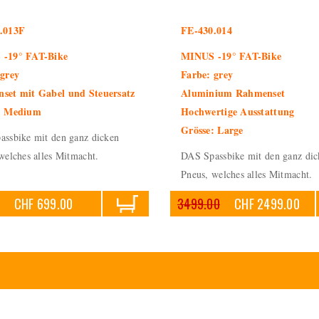
.013F
FE-430.014
-19° FAT-Bike
MINUS -19° FAT-Bike
 grey
Farbe: grey
set mit Gabel und Steuersatz
Aluminium Rahmenset
: Medium
Hochwertige Ausstattung
Grösse: Large
ssbike mit den ganz dicken
welches alles Mitmacht.
DAS Spassbike mit den ganz dic
Pneus, welches alles Mitmacht.
CHF 699.00
3499.00
CHF 2499.00