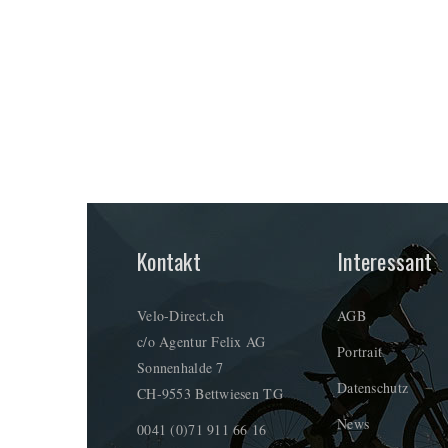
Kontakt
Interessant
Velo-Direct.ch
AGB
c/o Agentur Felix AG
Portrait
Sonnenhalde 7
Datenschutz
CH-9553 Bettwiesen TG
News
0041 (0)71 911 66 16