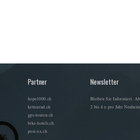
Partner
Newsletter
hope1000.ch
Bleiben Sie Informiert. Ab
kettenrad.ch
2 bis 4 x pro Jahr Neuheite
gps-touren.ch
bike-hotels.ch
posi-xx.ch