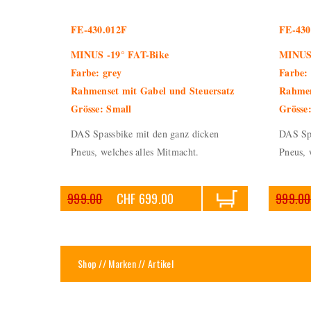
FE-430.012F
FE-430
MINUS -19° FAT-Bike
MINUS 
Farbe: grey
Farbe:
Rahmenset mit Gabel und Steuersatz
Rahmen
Grösse: Small
Grösse
DAS Spassbike mit den ganz dicken
DAS Spa
Pneus, welches alles Mitmacht.
Pneus, 
999.00
CHF 699.00
999.00
Shop
//
Marken
// Artikel