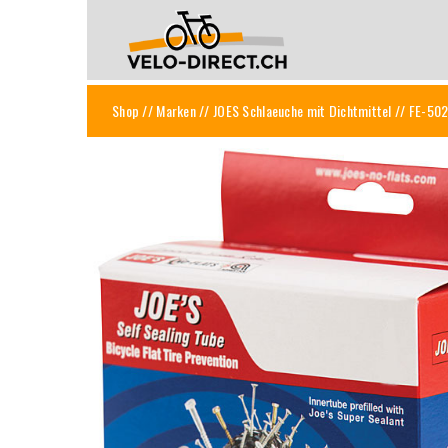
Shop
//
Marken
//
JOES Schlaeuche mit Dichtmittel
// FE-502