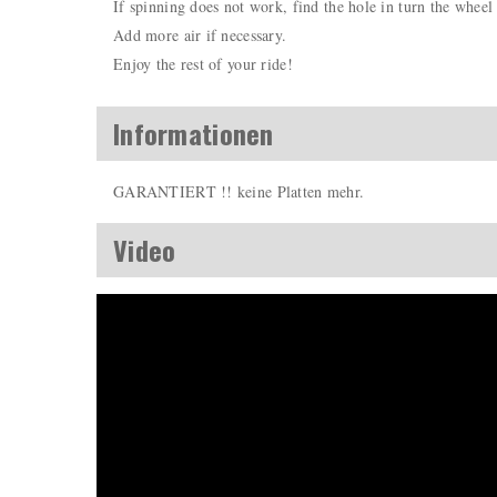
If spinning does not work, find the hole in turn the wheel 
Add more air if necessary.
Enjoy the rest of your ride!
Informationen
GARANTIERT !! keine Platten mehr.
Video