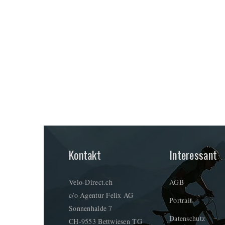
Kontakt
Interessant
Velo-Direct.ch
AGB
c/o Agentur Felix AG
Portrait
Sonnenhalde 7
Datenschutz
CH-9553 Bettwiesen TG