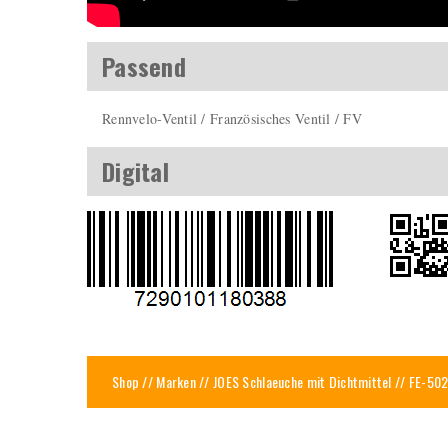
Passend
Rennvelo-Ventil / Französisches Ventil / FV
Digital
Shop
//
Marken
//
JOES Schlaeuche mit Dichtmittel
// FE-502