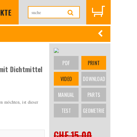
KTE
PDF
PRINT
mit Dichtmittel
VIDEO
DOWNLOAD
MANUAL
PARTS
en möchten, ist dieser
TEST
GEOMETRIE
CHF 15.00