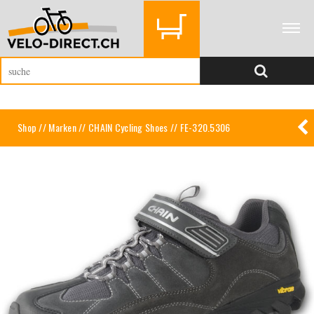
Shop
//
Marken
//
CHAIN Cycling Shoes
// FE-320.5306