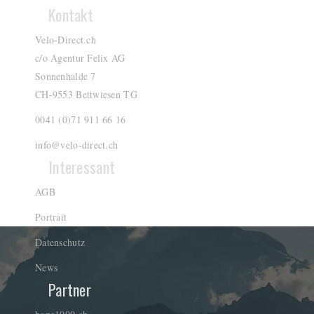
Kontakt
Velo-Direct.ch
c/o Agentur Felix AG
Sonnenhalde 7
CH-9553 Bettwiesen TG
0041 (0)71 911 66 16
info@velo-direct.ch
Interessant
AGB
Portrait
Datenschutz
News
Partner